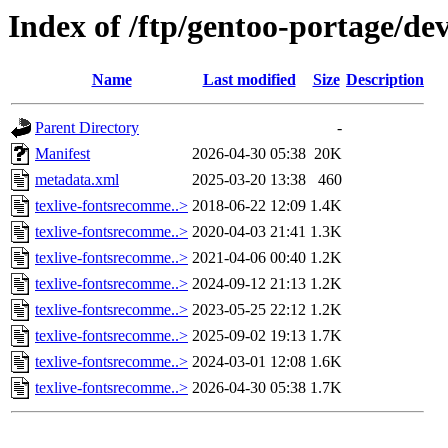
Index of /ftp/gentoo-portage/de
Name
Last modified
Size
Description
Parent Directory
-
Manifest
2026-04-30 05:38
20K
metadata.xml
2025-03-20 13:38
460
texlive-fontsrecomme..>
2018-06-22 12:09
1.4K
texlive-fontsrecomme..>
2020-04-03 21:41
1.3K
texlive-fontsrecomme..>
2021-04-06 00:40
1.2K
texlive-fontsrecomme..>
2024-09-12 21:13
1.2K
texlive-fontsrecomme..>
2023-05-25 22:12
1.2K
texlive-fontsrecomme..>
2025-09-02 19:13
1.7K
texlive-fontsrecomme..>
2024-03-01 12:08
1.6K
texlive-fontsrecomme..>
2026-04-30 05:38
1.7K