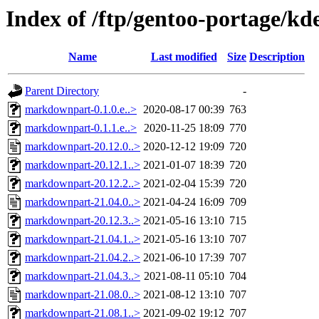
Index of /ftp/gentoo-portage/
Name
Last modified
Size
Description
Parent Directory
-
markdownpart-0.1.0.e..>
2020-08-17 00:39
763
markdownpart-0.1.1.e..>
2020-11-25 18:09
770
markdownpart-20.12.0..>
2020-12-12 19:09
720
markdownpart-20.12.1..>
2021-01-07 18:39
720
markdownpart-20.12.2..>
2021-02-04 15:39
720
markdownpart-21.04.0..>
2021-04-24 16:09
709
markdownpart-20.12.3..>
2021-05-16 13:10
715
markdownpart-21.04.1..>
2021-05-16 13:10
707
markdownpart-21.04.2..>
2021-06-10 17:39
707
markdownpart-21.04.3..>
2021-08-11 05:10
704
markdownpart-21.08.0..>
2021-08-12 13:10
707
markdownpart-21.08.1..>
2021-09-02 19:12
707