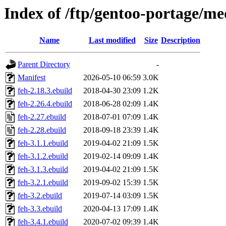
Index of /ftp/gentoo-portage/me
Name
Last modified
Size
Description
Parent Directory
-
Manifest
2026-05-10 06:59
3.0K
feh-2.18.3.ebuild
2018-04-30 23:09
1.2K
feh-2.26.4.ebuild
2018-06-28 02:09
1.4K
feh-2.27.ebuild
2018-07-01 07:09
1.4K
feh-2.28.ebuild
2018-09-18 23:39
1.4K
feh-3.1.1.ebuild
2019-04-02 21:09
1.5K
feh-3.1.2.ebuild
2019-02-14 09:09
1.4K
feh-3.1.3.ebuild
2019-04-02 21:09
1.5K
feh-3.2.1.ebuild
2019-09-02 15:39
1.5K
feh-3.2.ebuild
2019-07-14 03:09
1.5K
feh-3.3.ebuild
2020-04-13 17:09
1.4K
feh-3.4.1.ebuild
2020-07-02 09:39
1.4K