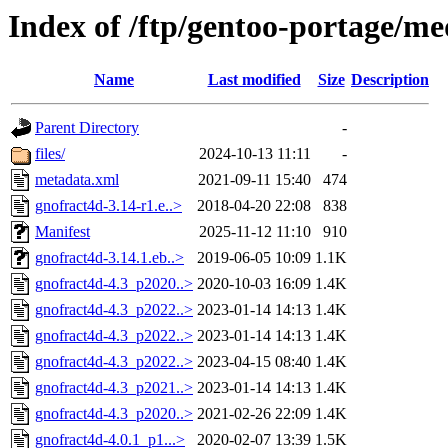
Index of /ftp/gentoo-portage/me
Name
Last modified
Size
Description
Parent Directory
-
files/
2024-10-13 11:11
-
metadata.xml
2021-09-11 15:40
474
gnofract4d-3.14-r1.e..>
2018-04-20 22:08
838
Manifest
2025-11-12 11:10
910
gnofract4d-3.14.1.eb..>
2019-06-05 10:09
1.1K
gnofract4d-4.3_p2020..>
2020-10-03 16:09
1.4K
gnofract4d-4.3_p2022..>
2023-01-14 14:13
1.4K
gnofract4d-4.3_p2022..>
2023-01-14 14:13
1.4K
gnofract4d-4.3_p2022..>
2023-04-15 08:40
1.4K
gnofract4d-4.3_p2021..>
2023-01-14 14:13
1.4K
gnofract4d-4.3_p2020..>
2021-02-26 22:09
1.4K
gnofract4d-4.0.1_p1...>
2020-02-07 13:39
1.5K